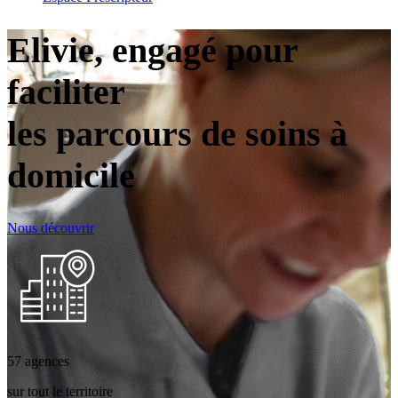
Elivie, engagé pour
faciliter
les parcours de soins à
domicile
Nous découvrir
57
agences
sur tout le territoire